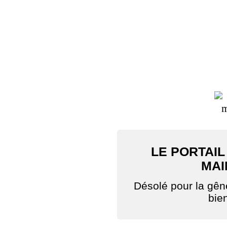
LE PORTAIL
MAI
Désolé pour la gê
bie