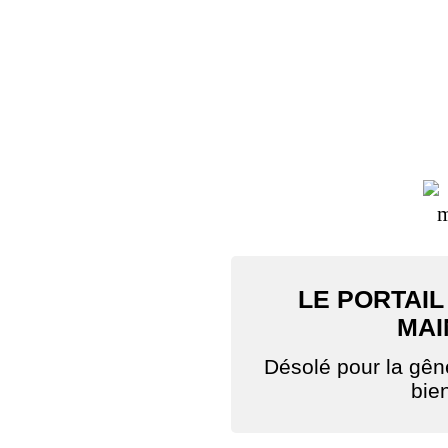
LE PORTAIL
MAI
Désolé pour la gê
bie