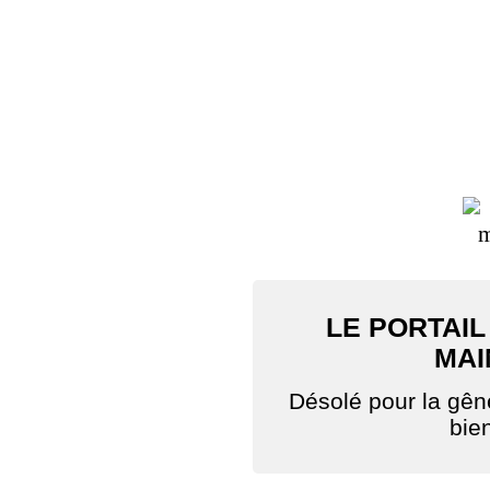
LE PORTAIL
MAI
Désolé pour la gê
bie