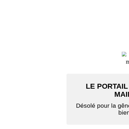
LE PORTAIL
MAI
Désolé pour la gê
bie