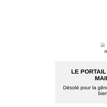
LE PORTAIL
MAI
Désolé pour la gê
bie