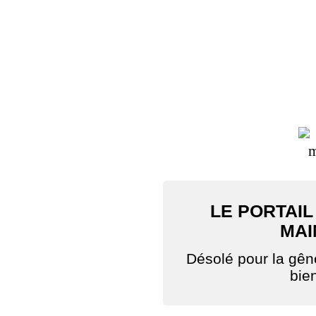
LE PORTAIL
MAI
Désolé pour la gê
bie