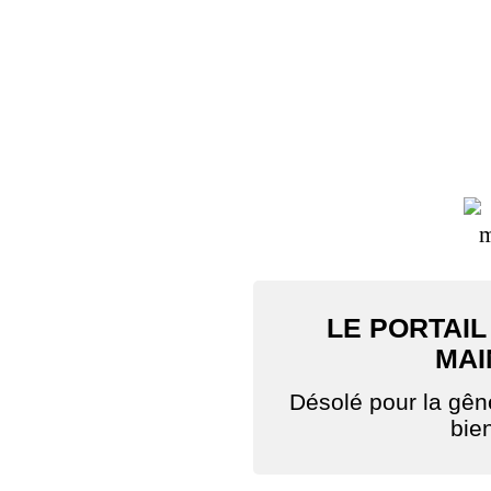
LE PORTAIL
MAI
Désolé pour la gê
bie