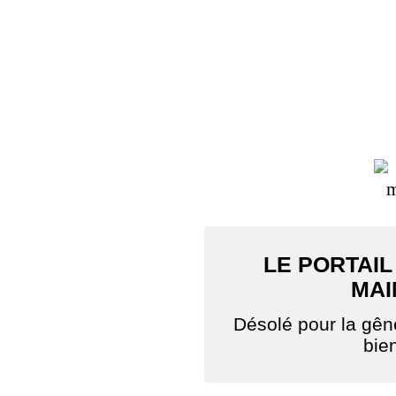
LE PORTAIL
MAI
Désolé pour la gê
bie