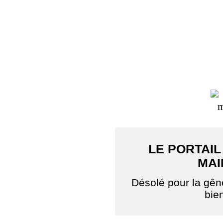
LE PORTAIL
MAI
Désolé pour la gê
bie