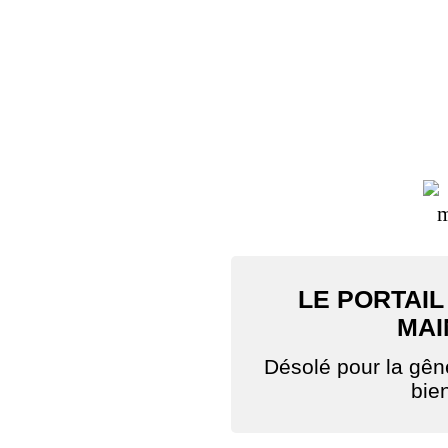
LE PORTAIL
MAI
Désolé pour la gê
bie