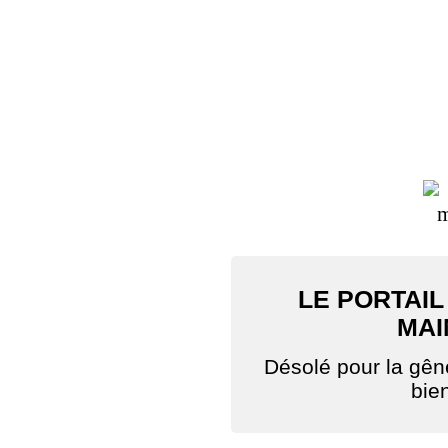
LE PORTAIL
MAI
Désolé pour la gê
bie