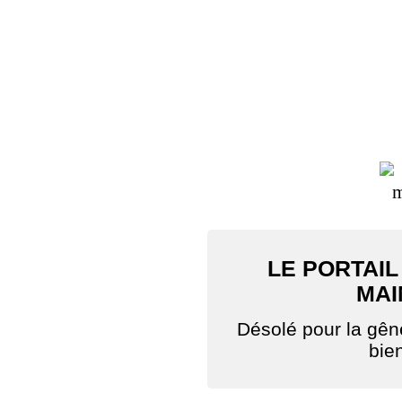
LE PORTAIL
MAI
Désolé pour la gê
bie